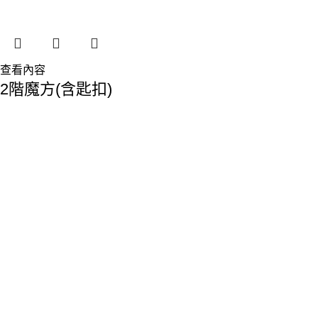
查看內容
2階魔方(含匙扣)
香港總部：
地址:香港九龍觀塘敬業街61-63號利維大廈1樓116室
Phone: 23893629
Fax: 2389 4779
Email:sales@premiumyd.com
關於我們
關於我們
聯絡我們