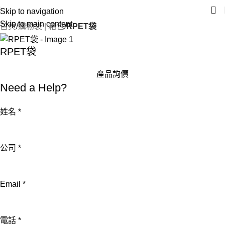
Skip to navigation
Skip to main content
首頁
購物袋 | 箱包
RPET袋
RPET袋
產品詢價
Need a Help?
姓名
*
Email
公司
*
詢
問
Email
*
內
容
電
電話
*
話