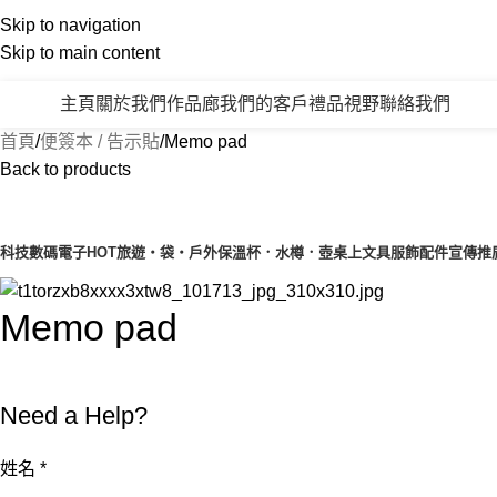
Skip to navigation
Skip to main content
主頁
關於我們
作品廊
我們的客戶
禮品視野
聯絡我們
產品類別
首頁
便簽本 / 告示貼
Memo pad
Back to products
產品目錄
科技數碼電子
HOT
旅遊‧袋‧戶外
保溫杯．水樽．壺
桌上文具
服飾配件
宣傳推
Memo pad
Need a Help?
姓名
*