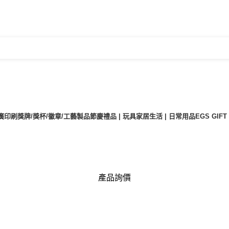
廣印刷
獎牌/獎杯/徽章/工藝製品
節慶禮品 | 玩具
家居生活 | 日常用品
EGS GIF
產品詢價