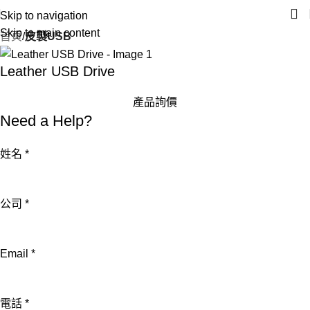
Skip to navigation
Skip to main content
首頁
皮製USB
Leather USB Drive
產品詢價
Need a Help?
姓名
*
公司
*
Email
*
姓
電話
*