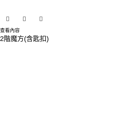
查看內容
2階魔方(含匙扣)
香港總部：
地址:香港九龍觀塘敬業街61-63號利維大廈1樓116室
Phone: 23893629
Fax: 2389 4779
Email:sales@premiumyd.com
關於我們
關於我們
聯絡我們