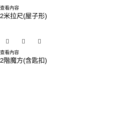
查看內容
2米拉尺(屋子形)
查看內容
2階魔方(含匙扣)
香港總部：
地址:香港九龍觀塘敬業街61-63號利維大廈1樓116室
Phone: 23893629
Fax: 2389 4779
Email:sales@premiumyd.com
關於我們