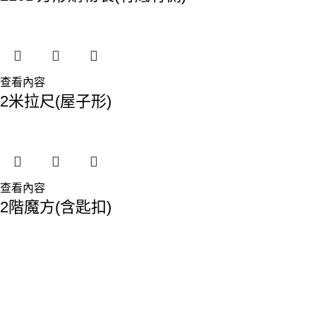
查看內容
2米拉尺(屋子形)
查看內容
2階魔方(含匙扣)
香港總部：
地址:香港九龍觀塘敬業街61-63號利維大廈1樓116室
Phone: 23893629
Fax: 2389 4779