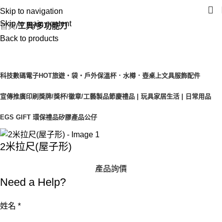
Skip to navigation
Skip to main content
首頁
工具/多功能刀
Back to products
產品目錄
科技數碼電子
HOT
旅遊‧袋‧戶外
保溫杯．水樽．壺
桌上文具
服飾配件
宣傳推廣印刷
獎牌/獎杯/徽章/工藝製品
節慶禮品 | 玩具
家居生活 | 日常用品
EGS GIFT 環保禮品
矽膠產品
公仔
2米拉尺(屋子形)
產品詢價
Need a Help?
姓名
*