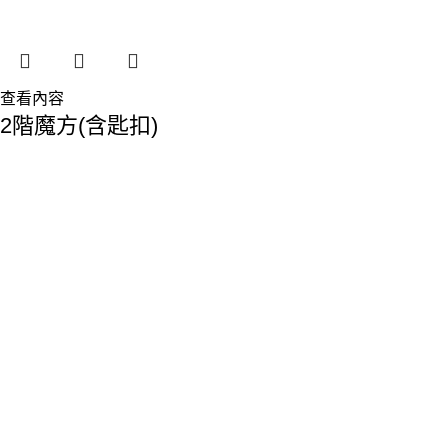
查看內容
2階魔方(含匙扣)
香港總部：
地址:香港九龍觀塘敬業街61-63號利維大廈1樓116室
Phone: 23893629
Fax: 2389 4779
Email:sales@premiumyd.com
關於我們
關於我們
聯絡我們