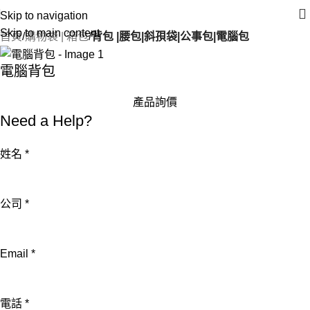
Skip to navigation
Skip to main content
首頁
購物袋 | 箱包
背包 |腰包|斜孭袋|公事包|電腦包
電腦背包
產品詢價
Need a Help?
姓名
*
Email
公司
*
公
司
Email
*
詢
問
內
電話
*
容