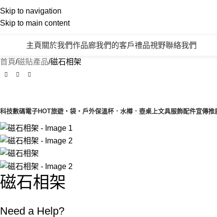
Skip to navigation
Skip to main content
主頁
關於我們
作品廊
我們的客戶
禮品視野
聯絡我們
產品類別
首頁
磁貼產品
磁石相架
產品目錄
科技數碼電子
HOT
旅遊‧袋‧戶外
保溫杯．水樽．壺
桌上文具
服飾配件
宣傳推
磁石相架
Need a Help?