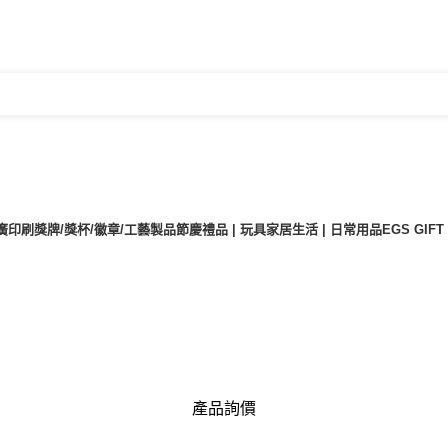
廣印刷
獎牌/獎杯/徽章/工藝製品
節慶禮品 | 玩具
家居生活 | 日常用品
EGS GIF
產品詢價