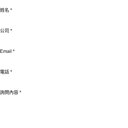
姓名
*
公司
*
Email
Email
*
詢
問
電話
*
內
容
公
詢問內容
*
司