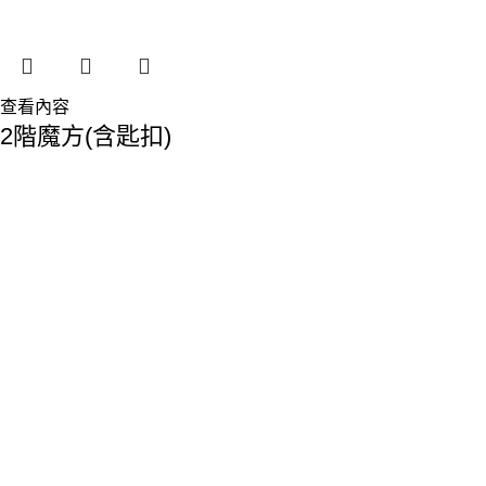
查看內容
2階魔方(含匙扣)
香港總部：
地址:香港九龍觀塘敬業街61-63號利維大廈1樓116室
Phone: 23893629
Fax: 2389 4779
Email:sales@premiumyd.com
關於我們
關於我們
聯絡我們