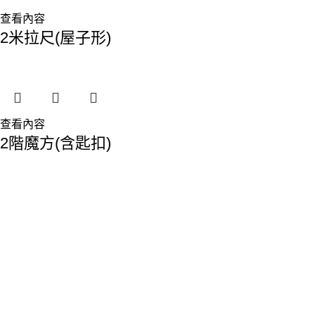
查看內容
2米拉尺(屋子形)
查看內容
2階魔方(含匙扣)
香港總部：
地址:香港九龍觀塘敬業街61-63號利維大廈1樓116室
Phone: 23893629
Fax: 2389 4779
Email:sales@premiumyd.com
關於我們