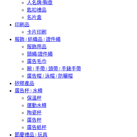
人名牌/胸章
匙扣禮品
名片盒
印刷品
卡片印刷
服飾 | 紡織品 | 證件繩
服飾用品
頸繩/證件繩
廣告毛巾
腕 | 手帶 | 頭帶 | 手錶手帶
廣告帽 | 泳帽 | 防曬帽
矽膠產品
廣告杯 | 水樽
保溫杯
運動水樽
陶瓷杯
廣告杯
廣告紙杯
節慶禮品 | 玩具