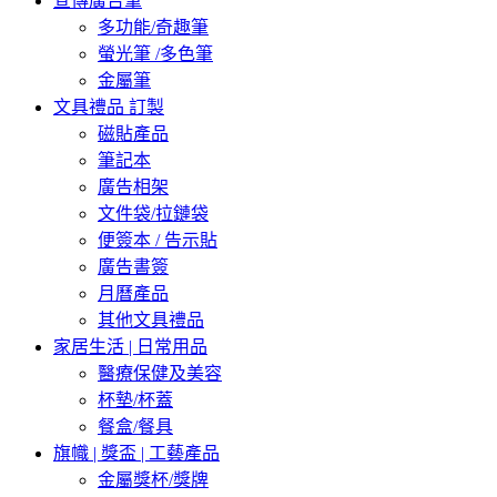
宣傳廣告筆
多功能/奇趣筆
螢光筆 /多色筆
金屬筆
文具禮品 訂製
磁貼產品
筆記本
廣告相架
文件袋/拉鏈袋
便簽本 / 告示貼
廣告書簽
月曆產品
其他文具禮品
家居生活 | 日常用品
醫療保健及美容
杯墊/杯蓋
餐盒/餐具
旗幟 | 獎盃 | 工藝產品
金屬獎杯/獎牌