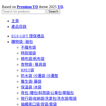
Based on
Premium YD
theme
2025
YD
.
Search
主頁
產品目錄
EGS GIFT 環保禮品
購物袋 | 箱包
不織布袋
時款摺袋
棉布袋/帆布袋
食物袋 | 餐具袋
RPET袋
防水袋 |沙灘袋 |沙灘墊
醫生袋| 藥袋
保溫袋 |冰袋
背包 |腰包|斜孭袋|公事包|電腦包
旅行袋|收納袋|洗漱包|洗衣袋|鞋袋
抽繩束口袋/背袋/索袋