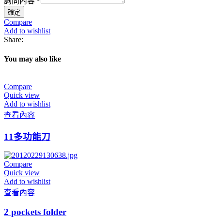
詢問內容
*
容
確定
姓
Compare
名
Add to wishlist
Share:
You may also like
Compare
Quick view
Add to wishlist
查看內容
11多功能刀
Compare
Quick view
Add to wishlist
查看內容
2 pockets folder