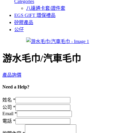
Categories
八達通卡套/證件套
EGS GIFT 環保禮品
矽膠產品
公仔
游水毛巾/汽車毛巾
產品詢價
Need a Help?
姓名
*
Email
公司
*
詢
Email
*
問
電話
*
內