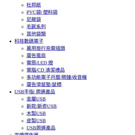
杜邦紙
PVC袋| 塑料袋
尼龍袋
毛氈系列
其他袋類
科技數碼電子
萬用旅行充電插頭
廣告風扇
電筒/LED 燈
電腦/CD 清潔禮品
多功能電子月曆/鬧鐘/收音機
廣告滑鼠墊/鼠標
USB手指| 周邊產品
金屬USB
新款/新奇USB
木製USB
皮製USB
USB周邊產品