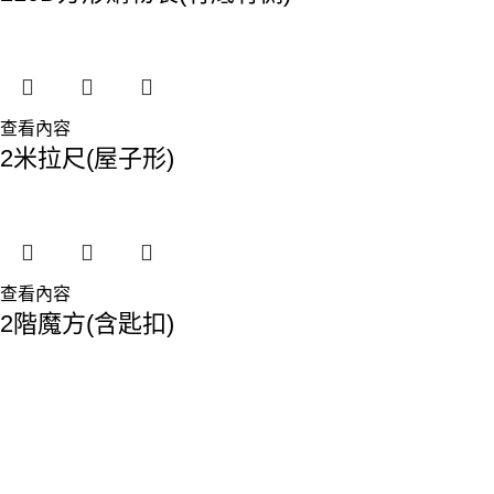
查看內容
2米拉尺(屋子形)
查看內容
2階魔方(含匙扣)
香港總部：
地址:香港九龍觀塘敬業街61-63號利維大廈1樓116室
Phone: 23893629
Fax: 2389 4779