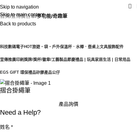
Skip to navigation
Skip to main content
首頁
宣傳廣告筆
多功能/奇趣筆
Back to products
產品目錄
科技數碼電子
HOT
旅遊‧袋‧戶外
保溫杯．水樽．壺
桌上文具
服飾配件
宣傳推廣印刷
獎牌/獎杯/徽章/工藝製品
節慶禮品 | 玩具
家居生活 | 日常用品
EGS GIFT 環保禮品
矽膠產品
公仔
摺合掛繩筆
產品詢價
Need a Help?
姓
姓名
*
名