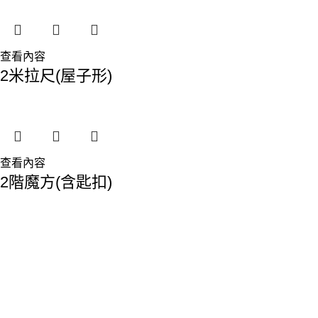
查看內容
2米拉尺(屋子形)
查看內容
2階魔方(含匙扣)
香港總部：
地址:香港九龍觀塘敬業街61-63號利維大廈1樓116室
Phone: 23893629
Fax: 2389 4779