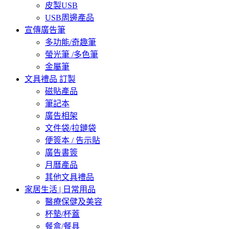
皮製USB
USB周邊產品
宣傳廣告筆
多功能/奇趣筆
螢光筆 /多色筆
金屬筆
文具禮品 訂製
磁貼產品
筆記本
廣告相架
文件袋/拉鏈袋
便簽本 / 告示貼
廣告書簽
月曆產品
其他文具禮品
家居生活 | 日常用品
醫療保健及美容
杯墊/杯蓋
餐盒/餐具