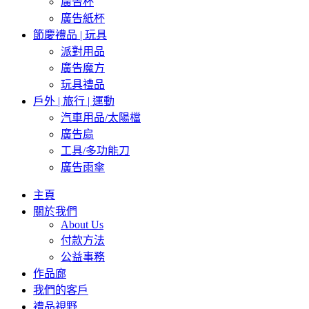
廣告杯
廣告紙杯
節慶禮品 | 玩具
派對用品
廣告魔方
玩具禮品
戶外 | 旅行 | 運動
汽車用品/太陽檔
廣告扇
工具/多功能刀
廣告雨傘
主頁
關於我們
About Us
付款方法
公益事務
作品廊
我們的客戶
禮品視野