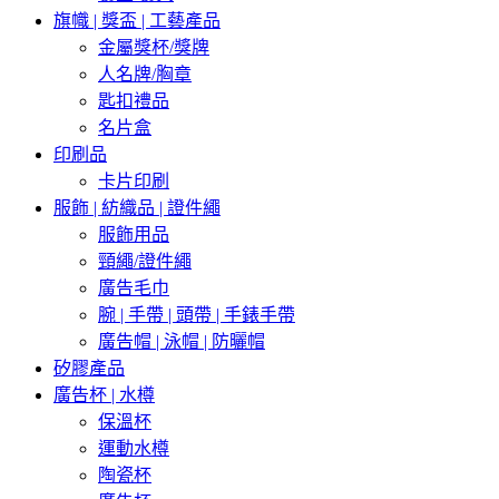
旗幟 | 獎盃 | 工藝產品
金屬獎杯/獎牌
人名牌/胸章
匙扣禮品
名片盒
印刷品
卡片印刷
服飾 | 紡織品 | 證件繩
服飾用品
頸繩/證件繩
廣告毛巾
腕 | 手帶 | 頭帶 | 手錶手帶
廣告帽 | 泳帽 | 防曬帽
矽膠產品
廣告杯 | 水樽
保溫杯
運動水樽
陶瓷杯