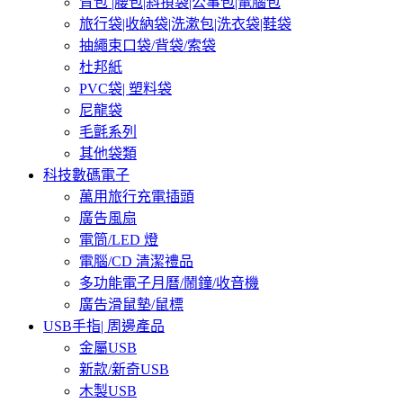
背包 |腰包|斜孭袋|公事包|電腦包
旅行袋|收納袋|洗漱包|洗衣袋|鞋袋
抽繩束口袋/背袋/索袋
杜邦紙
PVC袋| 塑料袋
尼龍袋
毛氈系列
其他袋類
科技數碼電子
萬用旅行充電插頭
廣告風扇
電筒/LED 燈
電腦/CD 清潔禮品
多功能電子月曆/鬧鐘/收音機
廣告滑鼠墊/鼠標
USB手指| 周邊產品
金屬USB
新款/新奇USB
木製USB