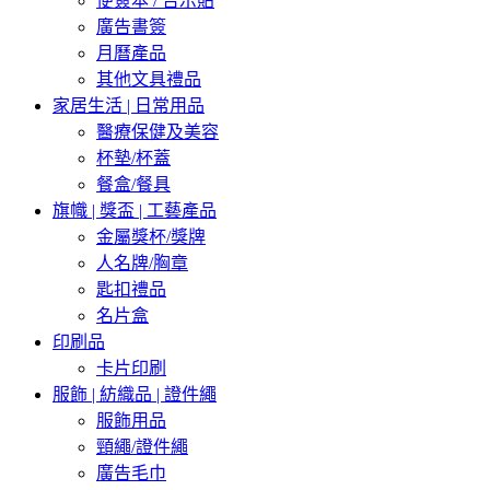
便簽本 / 告示貼
廣告書簽
月曆產品
其他文具禮品
家居生活 | 日常用品
醫療保健及美容
杯墊/杯蓋
餐盒/餐具
旗幟 | 獎盃 | 工藝產品
金屬獎杯/獎牌
人名牌/胸章
匙扣禮品
名片盒
印刷品
卡片印刷
服飾 | 紡織品 | 證件繩
服飾用品
頸繩/證件繩
廣告毛巾