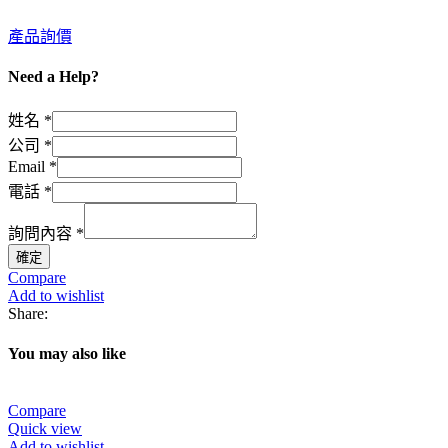
產品詢價
Need a Help?
姓名
*
公司
*
Email
*
詢
電話
*
問
詢問內容
*
內
確定
容
Compare
公
Add to wishlist
司
Share:
姓
You may also like
名
Compare
Quick view
Add to wishlist