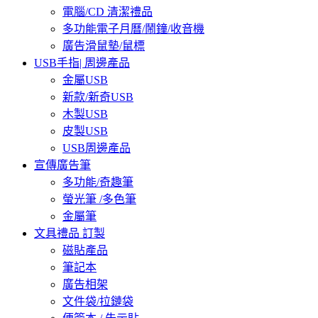
電腦/CD 清潔禮品
多功能電子月曆/鬧鐘/收音機
廣告滑鼠墊/鼠標
USB手指| 周邊產品
金屬USB
新款/新奇USB
木製USB
皮製USB
USB周邊產品
宣傳廣告筆
多功能/奇趣筆
螢光筆 /多色筆
金屬筆
文具禮品 訂製
磁貼產品
筆記本
廣告相架
文件袋/拉鏈袋