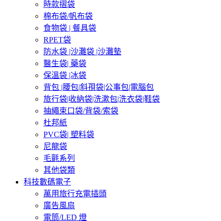
時款摺袋
棉布袋/帆布袋
食物袋 | 餐具袋
RPET袋
防水袋 |沙灘袋 |沙灘墊
醫生袋| 藥袋
保溫袋 |冰袋
背包 |腰包|斜孭袋|公事包|電腦包
旅行袋|收納袋|洗漱包|洗衣袋|鞋袋
抽繩束口袋/背袋/索袋
杜邦紙
PVC袋| 塑料袋
尼龍袋
毛氈系列
其他袋類
科技數碼電子
萬用旅行充電插頭
廣告風扇
電筒/LED 燈