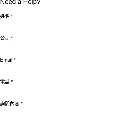
Need a Help?
姓名
*
公司
*
電
Email
*
話
公
電話
*
司
Email
詢問內容
*