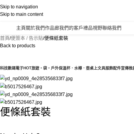
Skip to navigation
Skip to main content
主頁
關於我們
作品廊
我們的客戶
禮品視野
聯絡我們
產品類別
首頁
便簽本 / 告示貼
便條紙套裝
Back to products
產品目錄
科技數碼電子
HOT
旅遊‧袋‧戶外
保溫杯．水樽．壺
桌上文具
服飾配件
宣傳推
便條紙套裝