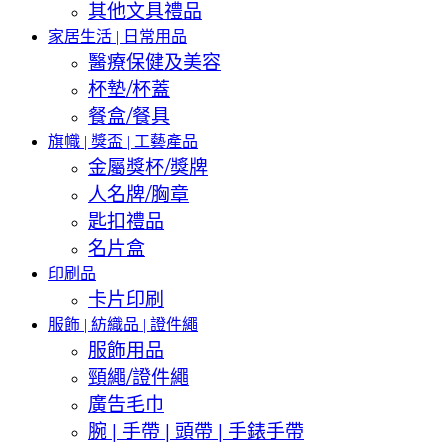
其他文具禮品
家居生活 | 日常用品
醫療保健及美容
杯墊/杯蓋
餐盒/餐具
旗幟 | 獎盃 | 工藝產品
金屬獎杯/獎牌
人名牌/胸章
匙扣禮品
名片盒
印刷品
卡片印刷
服飾 | 紡織品 | 證件繩
服飾用品
頸繩/證件繩
廣告毛巾
腕 | 手帶 | 頭帶 | 手錶手帶