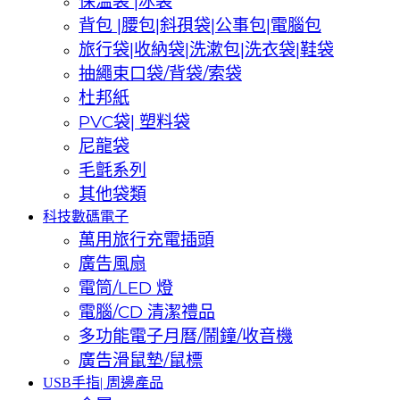
保溫袋 |冰袋
背包 |腰包|斜孭袋|公事包|電腦包
旅行袋|收納袋|洗漱包|洗衣袋|鞋袋
抽繩束口袋/背袋/索袋
杜邦紙
PVC袋| 塑料袋
尼龍袋
毛氈系列
其他袋類
科技數碼電子
萬用旅行充電插頭
廣告風扇
電筒/LED 燈
電腦/CD 清潔禮品
多功能電子月曆/鬧鐘/收音機
廣告滑鼠墊/鼠標
USB手指| 周邊產品