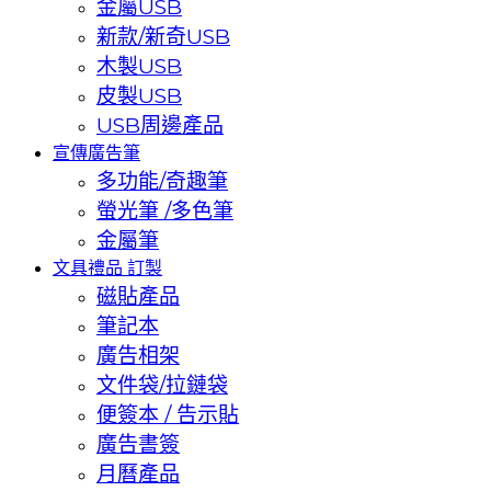
金屬USB
新款/新奇USB
木製USB
皮製USB
USB周邊產品
宣傳廣告筆
多功能/奇趣筆
螢光筆 /多色筆
金屬筆
文具禮品 訂製
磁貼產品
筆記本
廣告相架
文件袋/拉鏈袋
便簽本 / 告示貼
廣告書簽
月曆產品