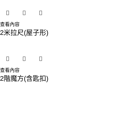
查看內容
2米拉尺(屋子形)
查看內容
2階魔方(含匙扣)
香港總部：
地址:香港九龍觀塘敬業街61-63號利維大廈1樓116室
Phone: 23893629
Fax: 2389 4779