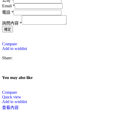
姓
公司
*
Email
*
名
電話
*
公
司
詢問內容
*
電
確定
話
Compare
Add to wishlist
Share:
You may also like
Compare
Quick view
Add to wishlist
查看內容