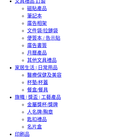
文具禮品 訂製
磁貼產品
筆記本
廣告相架
文件袋/拉鏈袋
便簽本 / 告示貼
廣告書簽
月曆產品
其他文具禮品
家居生活 | 日常用品
醫療保健及美容
杯墊/杯蓋
餐盒/餐具
旗幟 | 獎盃 | 工藝產品
金屬獎杯/獎牌
人名牌/胸章
匙扣禮品
名片盒
印刷品