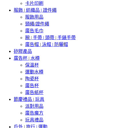
卡片印刷
服飾 | 紡織品 | 證件繩
服飾用品
頸繩/證件繩
廣告毛巾
腕 | 手帶 | 頭帶 | 手錶手帶
廣告帽 | 泳帽 | 防曬帽
矽膠產品
廣告杯 | 水樽
保溫杯
運動水樽
陶瓷杯
廣告杯
廣告紙杯
節慶禮品 | 玩具
派對用品
廣告魔方
玩具禮品
戶外 | 旅行 | 運動