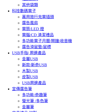
其他袋類
科技數碼電子
萬用旅行充電插頭
廣告風扇
電筒/LED 燈
電腦/CD 清潔禮品
多功能電子月曆/鬧鐘/收音機
廣告滑鼠墊/鼠標
USB手指| 周邊產品
金屬USB
新款/新奇USB
木製USB
皮製USB
USB周邊產品
宣傳廣告筆
多功能/奇趣筆
螢光筆 /多色筆
金屬筆