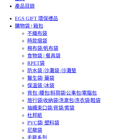
產品目錄
EGS GIFT 環保禮品
購物袋 | 箱包
不織布袋
時款摺袋
棉布袋/帆布袋
食物袋 | 餐具袋
RPET袋
防水袋 |沙灘袋 |沙灘墊
醫生袋| 藥袋
保溫袋 |冰袋
背包 |腰包|斜孭袋|公事包|電腦包
旅行袋|收納袋|洗漱包|洗衣袋|鞋袋
抽繩束口袋/背袋/索袋
杜邦紙
PVC袋| 塑料袋
尼龍袋
毛氈系列