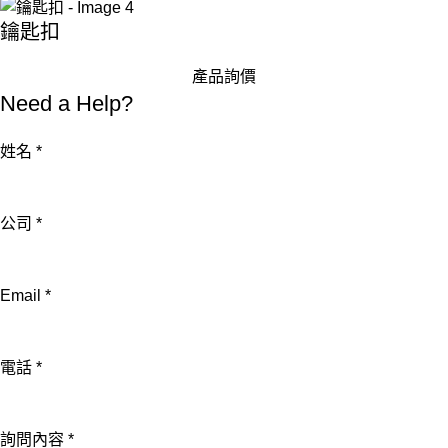
鑰匙扣
產品詢價
Need a Help?
姓名
*
公司
*
姓
Email
*
名
Email
電話
*
詢
問
內
詢問內容
*
容