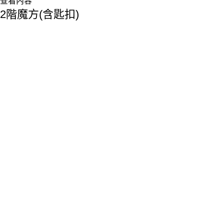
查看內容
2階魔方(含匙扣)
香港總部：
地址:香港九龍觀塘敬業街61-63號利維大廈1樓116室
Phone: 23893629
Fax: 2389 4779
Email:sales@premiumyd.com
關於我們
關於我們
聯絡我們
公益事務
作品參考
OPENING HOUR
星期一至五(Mon-Fri):10:00-6:30