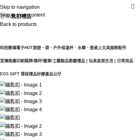
Skip to navigation
Skip to main content
首頁
匙扣禮品
Back to products
產品目錄
科技數碼電子
HOT
旅遊‧袋‧戶外
保溫杯．水樽．壺
桌上文具
服飾配件
宣傳推廣印刷
獎牌/獎杯/徽章/工藝製品
節慶禮品 | 玩具
家居生活 | 日常用品
EGS GIFT 環保禮品
矽膠產品
公仔