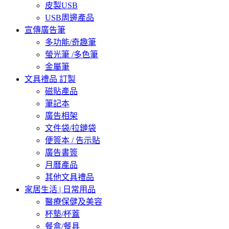
皮製USB
USB周邊產品
宣傳廣告筆
多功能/奇趣筆
螢光筆 /多色筆
金屬筆
文具禮品 訂製
磁貼產品
筆記本
廣告相架
文件袋/拉鏈袋
便簽本 / 告示貼
廣告書簽
月曆產品
其他文具禮品
家居生活 | 日常用品
醫療保健及美容
杯墊/杯蓋
餐盒/餐具