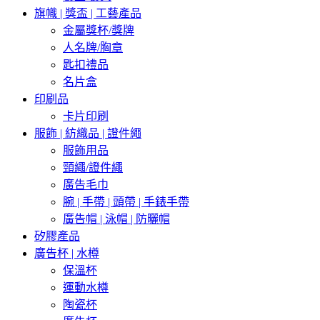
旗幟 | 獎盃 | 工藝產品
金屬獎杯/獎牌
人名牌/胸章
匙扣禮品
名片盒
印刷品
卡片印刷
服飾 | 紡織品 | 證件繩
服飾用品
頸繩/證件繩
廣告毛巾
腕 | 手帶 | 頭帶 | 手錶手帶
廣告帽 | 泳帽 | 防曬帽
矽膠產品
廣告杯 | 水樽
保溫杯
運動水樽
陶瓷杯