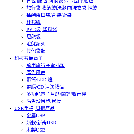
背包 |腰包|斜孭袋|公事包|電腦包
旅行袋|收納袋|洗漱包|洗衣袋|鞋袋
抽繩束口袋/背袋/索袋
杜邦紙
PVC袋| 塑料袋
尼龍袋
毛氈系列
其他袋類
科技數碼電子
萬用旅行充電插頭
廣告風扇
電筒/LED 燈
電腦/CD 清潔禮品
多功能電子月曆/鬧鐘/收音機
廣告滑鼠墊/鼠標
USB手指| 周邊產品
金屬USB
新款/新奇USB
木製USB