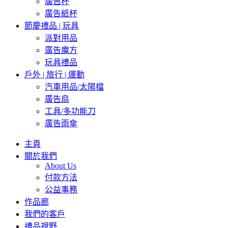
廣告杯
廣告紙杯
節慶禮品 | 玩具
派對用品
廣告魔方
玩具禮品
戶外 | 旅行 | 運動
汽車用品/太陽檔
廣告扇
工具/多功能刀
廣告雨傘
主頁
關於我們
About Us
付款方法
公益事務
作品廊
我們的客戶
禮品視野