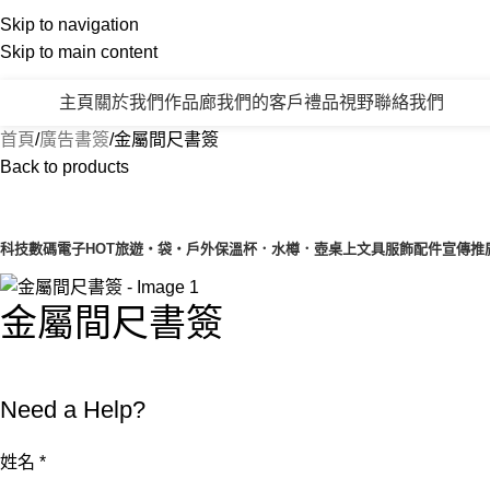
Skip to navigation
Skip to main content
主頁
關於我們
作品廊
我們的客戶
禮品視野
聯絡我們
產品類別
首頁
廣告書簽
金屬間尺書簽
Back to products
產品目錄
科技數碼電子
HOT
旅遊‧袋‧戶外
保溫杯．水樽．壺
桌上文具
服飾配件
宣傳推
金屬間尺書簽
Need a Help?
姓名
*