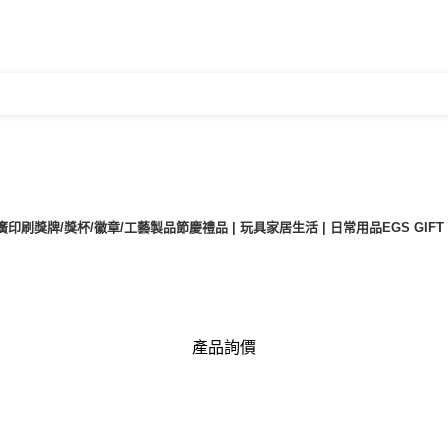
廣印刷
獎牌/獎杯/徽章/工藝製品
節慶禮品 | 玩具
家居生活 | 日常用品
EGS GIF
產品詢價