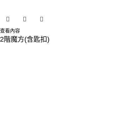
查看內容
2階魔方(含匙扣)
香港總部：
地址:香港九龍觀塘敬業街61-63號利維大廈1樓116室
Phone: 23893629
Fax: 2389 4779
Email:sales@premiumyd.com
關於我們
關於我們
聯絡我們