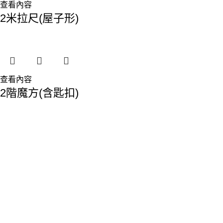
查看內容
2米拉尺(屋子形)
查看內容
2階魔方(含匙扣)
香港總部：
地址:香港九龍觀塘敬業街61-63號利維大廈1樓116室
Phone: 23893629
Fax: 2389 4779
Email:sales@premiumyd.com
關於我們