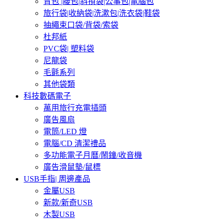
背包 |腰包|斜孭袋|公事包|電腦包
旅行袋|收納袋|洗漱包|洗衣袋|鞋袋
抽繩束口袋/背袋/索袋
杜邦紙
PVC袋| 塑料袋
尼龍袋
毛氈系列
其他袋類
科技數碼電子
萬用旅行充電插頭
廣告風扇
電筒/LED 燈
電腦/CD 清潔禮品
多功能電子月曆/鬧鐘/收音機
廣告滑鼠墊/鼠標
USB手指| 周邊產品
金屬USB
新款/新奇USB
木製USB