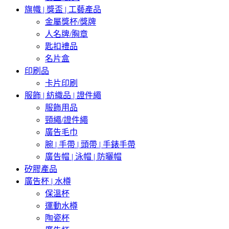
旗幟 | 獎盃 | 工藝產品
金屬獎杯/獎牌
人名牌/胸章
匙扣禮品
名片盒
印刷品
卡片印刷
服飾 | 紡織品 | 證件繩
服飾用品
頸繩/證件繩
廣告毛巾
腕 | 手帶 | 頭帶 | 手錶手帶
廣告帽 | 泳帽 | 防曬帽
矽膠產品
廣告杯 | 水樽
保溫杯
運動水樽
陶瓷杯