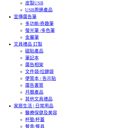
皮製USB
USB周邊產品
宣傳廣告筆
多功能/奇趣筆
螢光筆 /多色筆
金屬筆
文具禮品 訂製
磁貼產品
筆記本
廣告相架
文件袋/拉鏈袋
便簽本 / 告示貼
廣告書簽
月曆產品
其他文具禮品
家居生活 | 日常用品
醫療保健及美容
杯墊/杯蓋
餐盒/餐具