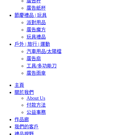
廣告杯
廣告紙杯
節慶禮品 | 玩具
派對用品
廣告魔方
玩具禮品
戶外 | 旅行 | 運動
汽車用品/太陽檔
廣告扇
工具/多功能刀
廣告雨傘
主頁
關於我們
About Us
付款方法
公益事務
作品廊
我們的客戶
禮品視野