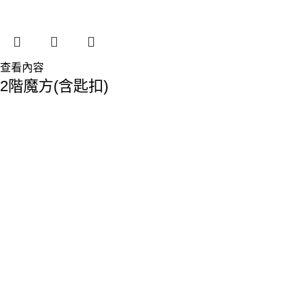
查看內容
2階魔方(含匙扣)
香港總部：
地址:香港九龍觀塘敬業街61-63號利維大廈1樓116室
Phone: 23893629
Fax: 2389 4779
Email:sales@premiumyd.com
關於我們
關於我們
聯絡我們