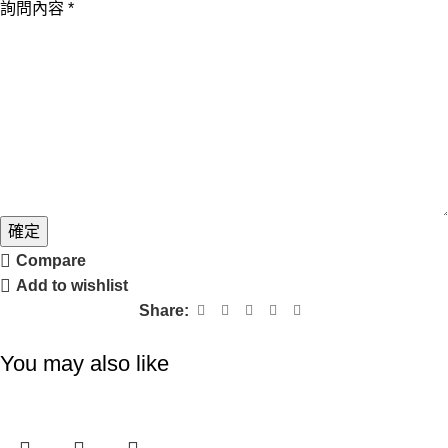
詢問內容
*
姓
名
確定
Compare
Add to wishlist
Share:
You may also like