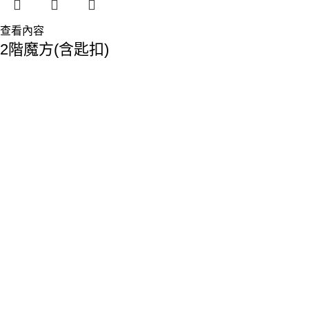
查看內容
2階魔方(含匙扣)
香港總部：
地址:香港九龍觀塘敬業街61-63號利維大廈1樓116室
Phone: 23893629
Fax: 2389 4779
Email:sales@premiumyd.com
關於我們
關於我們
聯絡我們
公益事務
作品參考