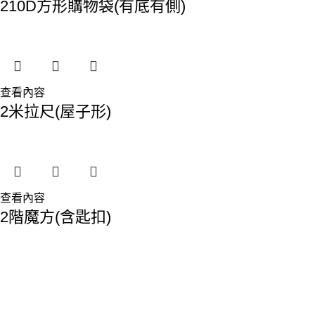
210D方形購物袋(有底有側)
查看內容
2米拉尺(屋子形)
查看內容
2階魔方(含匙扣)
香港總部：
地址:香港九龍觀塘敬業街61-63號利維大廈1樓116室