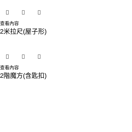
查看內容
2米拉尺(屋子形)
查看內容
2階魔方(含匙扣)
香港總部：
地址:香港九龍觀塘敬業街61-63號利維大廈1樓116室
Phone: 23893629
Fax: 2389 4779