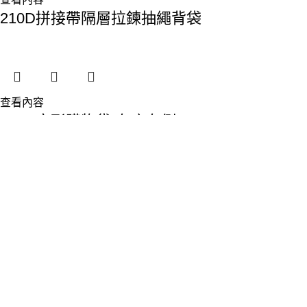
210D拼接帶隔層拉鍊抽繩背袋
查看內容
210D方形購物袋(有底有側)
查看內容
2米拉尺(屋子形)