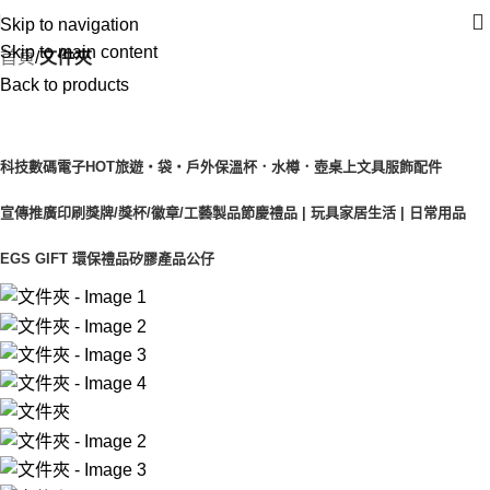
Skip to navigation
Skip to main content
首頁
文件夾
Back to products
產品目錄
科技數碼電子
HOT
旅遊‧袋‧戶外
保溫杯．水樽．壺
桌上文具
服飾配件
宣傳推廣印刷
獎牌/獎杯/徽章/工藝製品
節慶禮品 | 玩具
家居生活 | 日常用品
EGS GIFT 環保禮品
矽膠產品
公仔