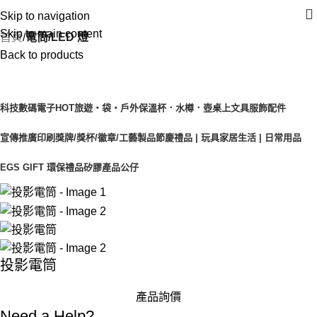
Skip to navigation
Skip to main content
首頁
電筒/LED 燈
Back to products
產品目錄
科技數碼電子
HOT
旅遊‧袋‧戶外
保溫杯．水樽．壺
桌上文具
服飾配件
宣傳推廣印刷
獎牌/獎杯/徽章/工藝製品
節慶禮品 | 玩具
家居生活 | 日常用品
EGS GIFT 環保禮品
矽膠產品
公仔
投影電筒
產品詢價
Need a Help?