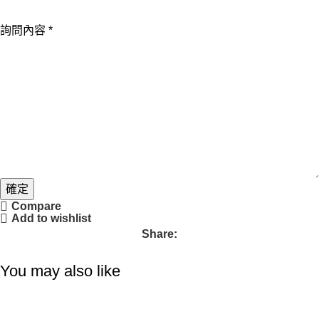
Email
詢問內容
*
姓
名
電
話
確定
Compare
Add to wishlist
Share:
You may also like