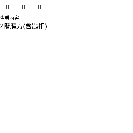
查看內容
2階魔方(含匙扣)
香港總部：
地址:香港九龍觀塘敬業街61-63號利維大廈1樓116室
Phone: 23893629
Fax: 2389 4779
Email:sales@premiumyd.com
關於我們
關於我們
聯絡我們
公益事務
作品參考