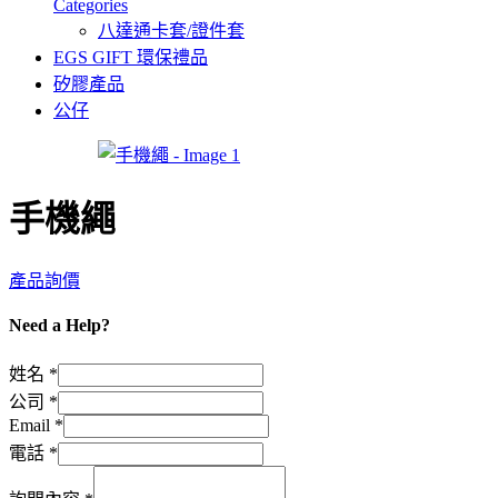
Categories
八達通卡套/證件套
EGS GIFT 環保禮品
矽膠產品
公仔
手機繩
產品詢價
Need a Help?
姓名
*
公司
*
Email
*
公
電話
*
司