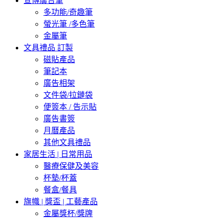
宣傳廣告筆
多功能/奇趣筆
螢光筆 /多色筆
金屬筆
文具禮品 訂製
磁貼產品
筆記本
廣告相架
文件袋/拉鏈袋
便簽本 / 告示貼
廣告書簽
月曆產品
其他文具禮品
家居生活 | 日常用品
醫療保健及美容
杯墊/杯蓋
餐盒/餐具
旗幟 | 獎盃 | 工藝產品
金屬獎杯/獎牌