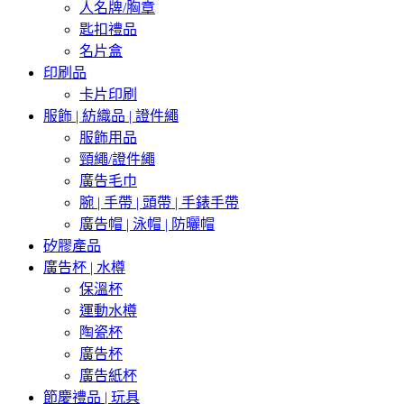
人名牌/胸章
匙扣禮品
名片盒
印刷品
卡片印刷
服飾 | 紡織品 | 證件繩
服飾用品
頸繩/證件繩
廣告毛巾
腕 | 手帶 | 頭帶 | 手錶手帶
廣告帽 | 泳帽 | 防曬帽
矽膠產品
廣告杯 | 水樽
保溫杯
運動水樽
陶瓷杯
廣告杯
廣告紙杯
節慶禮品 | 玩具