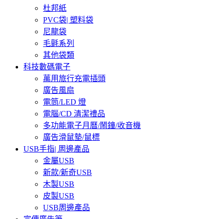
杜邦紙
PVC袋| 塑料袋
尼龍袋
毛氈系列
其他袋類
科技數碼電子
萬用旅行充電插頭
廣告風扇
電筒/LED 燈
電腦/CD 清潔禮品
多功能電子月曆/鬧鐘/收音機
廣告滑鼠墊/鼠標
USB手指| 周邊產品
金屬USB
新款/新奇USB
木製USB
皮製USB
USB周邊產品