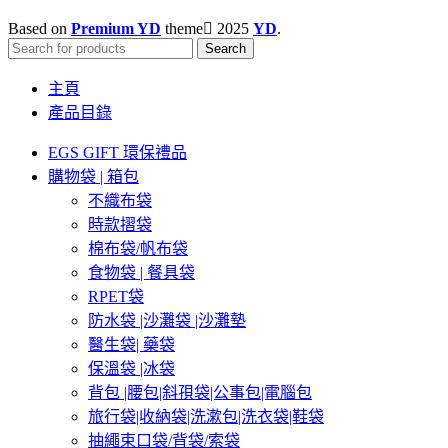
Based on
Premium YD
theme
2025
YD
.
Search
主頁
產品目錄
EGS GIFT 環保禮品
購物袋 | 箱包
不織布袋
時款摺袋
棉布袋/帆布袋
食物袋 | 餐具袋
RPET袋
防水袋 |沙灘袋 |沙灘墊
醫生袋| 藥袋
保溫袋 |冰袋
背包 |腰包|斜孭袋|公事包|電腦包
旅行袋|收納袋|洗漱包|洗衣袋|鞋袋
抽繩束口袋/背袋/索袋