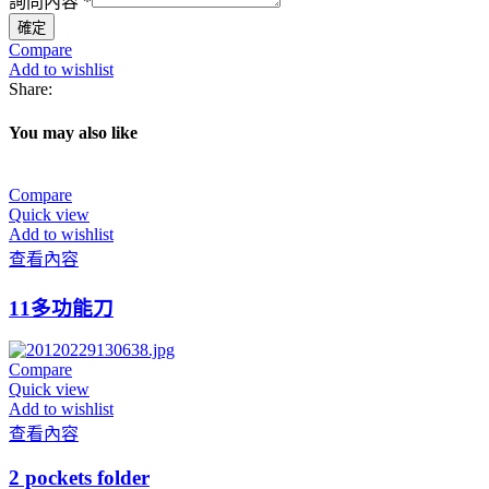
詢問內容
*
Email
電
確定
Compare
話
Add to wishlist
Share:
You may also like
Compare
Quick view
Add to wishlist
查看內容
11多功能刀
Compare
Quick view
Add to wishlist
查看內容
2 pockets folder