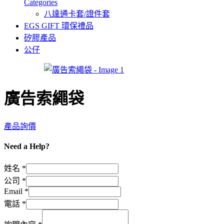
Categories
八達通卡套/證件套
EGS GIFT 環保禮品
矽膠產品
公仔
廣告索繩袋
產品詢價
Need a Help?
姓名
*
電
公司
*
Email
*
話
Email
電話
*
姓