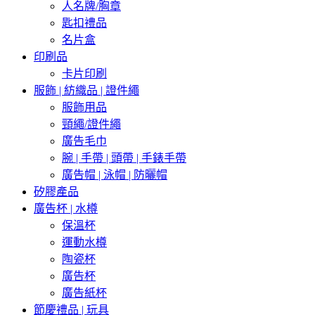
人名牌/胸章
匙扣禮品
名片盒
印刷品
卡片印刷
服飾 | 紡織品 | 證件繩
服飾用品
頸繩/證件繩
廣告毛巾
腕 | 手帶 | 頭帶 | 手錶手帶
廣告帽 | 泳帽 | 防曬帽
矽膠產品
廣告杯 | 水樽
保溫杯
運動水樽
陶瓷杯
廣告杯
廣告紙杯
節慶禮品 | 玩具