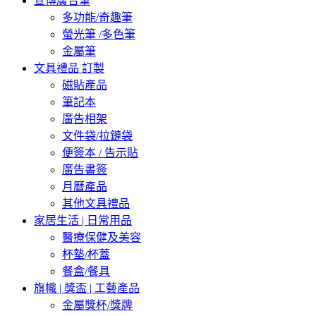
宣傳廣告筆
多功能/奇趣筆
螢光筆 /多色筆
金屬筆
文具禮品 訂製
磁貼產品
筆記本
廣告相架
文件袋/拉鏈袋
便簽本 / 告示貼
廣告書簽
月曆產品
其他文具禮品
家居生活 | 日常用品
醫療保健及美容
杯墊/杯蓋
餐盒/餐具
旗幟 | 獎盃 | 工藝產品
金屬獎杯/獎牌