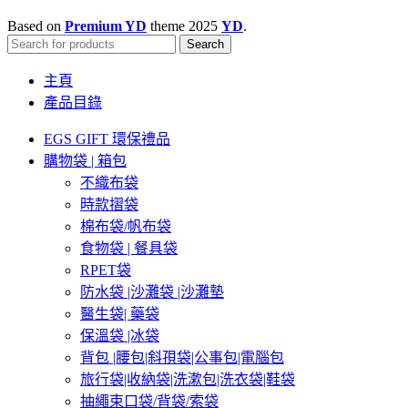
Based on
Premium YD
theme
2025
YD
.
Search
主頁
產品目錄
EGS GIFT 環保禮品
購物袋 | 箱包
不織布袋
時款摺袋
棉布袋/帆布袋
食物袋 | 餐具袋
RPET袋
防水袋 |沙灘袋 |沙灘墊
醫生袋| 藥袋
保溫袋 |冰袋
背包 |腰包|斜孭袋|公事包|電腦包
旅行袋|收納袋|洗漱包|洗衣袋|鞋袋
抽繩束口袋/背袋/索袋