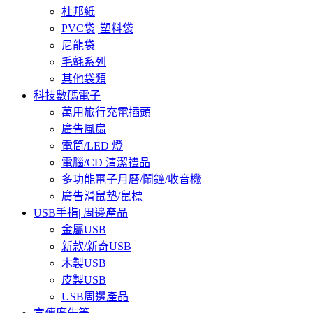
杜邦紙
PVC袋| 塑料袋
尼龍袋
毛氈系列
其他袋類
科技數碼電子
萬用旅行充電插頭
廣告風扇
電筒/LED 燈
電腦/CD 清潔禮品
多功能電子月曆/鬧鐘/收音機
廣告滑鼠墊/鼠標
USB手指| 周邊產品
金屬USB
新款/新奇USB
木製USB
皮製USB
USB周邊產品