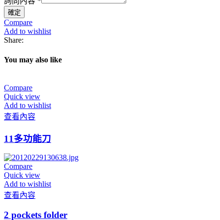
詢問內容
*
名
確定
Compare
Add to wishlist
Share:
You may also like
Compare
Quick view
Add to wishlist
查看內容
11多功能刀
Compare
Quick view
Add to wishlist
查看內容
2 pockets folder