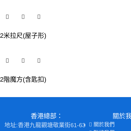
2米拉尺(屋子形)
2階魔方(含匙扣)
香港總部：
關於
關於我們
地址:香港九龍觀塘敬業街61-63