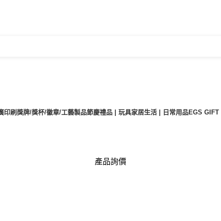
廣印刷
獎牌/獎杯/徽章/工藝製品
節慶禮品 | 玩具
家居生活 | 日常用品
EGS GIF
產品詢價