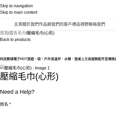
Skip to navigation
Skip to main content
主頁
關於我們
作品廊
我們的客戶
禮品視野
聯絡我們
產品類別
首頁
廣告毛巾
壓縮毛巾(心形)
Back to products
產品目錄
科技數碼電子
HOT
旅遊‧袋‧戶外
保溫杯．水樽．壺
桌上文具
服飾配件
宣傳推
壓縮毛巾(心形)
Need a Help?
姓
姓名
*
名