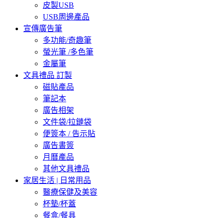
皮製USB
USB周邊產品
宣傳廣告筆
多功能/奇趣筆
螢光筆 /多色筆
金屬筆
文具禮品 訂製
磁貼產品
筆記本
廣告相架
文件袋/拉鏈袋
便簽本 / 告示貼
廣告書簽
月曆產品
其他文具禮品
家居生活 | 日常用品
醫療保健及美容
杯墊/杯蓋
餐盒/餐具