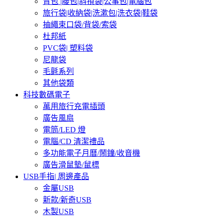
背包 |腰包|斜孭袋|公事包|電腦包
旅行袋|收納袋|洗漱包|洗衣袋|鞋袋
抽繩束口袋/背袋/索袋
杜邦紙
PVC袋| 塑料袋
尼龍袋
毛氈系列
其他袋類
科技數碼電子
萬用旅行充電插頭
廣告風扇
電筒/LED 燈
電腦/CD 清潔禮品
多功能電子月曆/鬧鐘/收音機
廣告滑鼠墊/鼠標
USB手指| 周邊產品
金屬USB
新款/新奇USB
木製USB