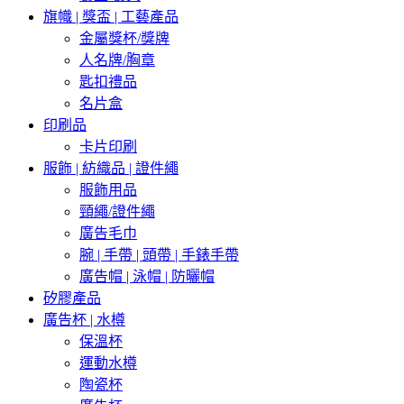
旗幟 | 獎盃 | 工藝產品
金屬獎杯/獎牌
人名牌/胸章
匙扣禮品
名片盒
印刷品
卡片印刷
服飾 | 紡織品 | 證件繩
服飾用品
頸繩/證件繩
廣告毛巾
腕 | 手帶 | 頭帶 | 手錶手帶
廣告帽 | 泳帽 | 防曬帽
矽膠產品
廣告杯 | 水樽
保溫杯
運動水樽
陶瓷杯