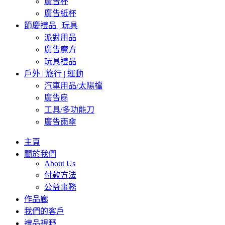
廣告杯
廣告紙杯
節慶禮品 | 玩具
派對用品
廣告魔方
玩具禮品
戶外 | 旅行 | 運動
汽車用品/太陽檔
廣告扇
工具/多功能刀
廣告雨傘
主頁
關於我們
About Us
付款方法
公益事務
作品廊
我們的客戶
禮品視野