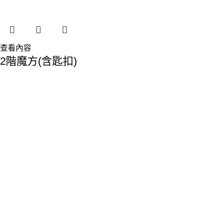
查看內容
2階魔方(含匙扣)
香港總部：
地址:香港九龍觀塘敬業街61-63號利維大廈1樓116室
Phone: 23893629
Fax: 2389 4779
Email:sales@premiumyd.com
關於我們
關於我們
聯絡我們