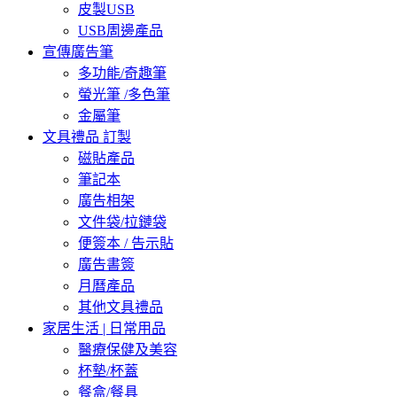
皮製USB
USB周邊產品
宣傳廣告筆
多功能/奇趣筆
螢光筆 /多色筆
金屬筆
文具禮品 訂製
磁貼產品
筆記本
廣告相架
文件袋/拉鏈袋
便簽本 / 告示貼
廣告書簽
月曆產品
其他文具禮品
家居生活 | 日常用品
醫療保健及美容
杯墊/杯蓋
餐盒/餐具