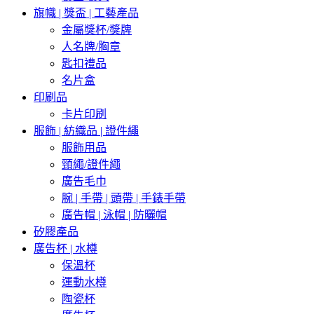
旗幟 | 獎盃 | 工藝產品
金屬獎杯/獎牌
人名牌/胸章
匙扣禮品
名片盒
印刷品
卡片印刷
服飾 | 紡織品 | 證件繩
服飾用品
頸繩/證件繩
廣告毛巾
腕 | 手帶 | 頭帶 | 手錶手帶
廣告帽 | 泳帽 | 防曬帽
矽膠產品
廣告杯 | 水樽
保溫杯
運動水樽
陶瓷杯