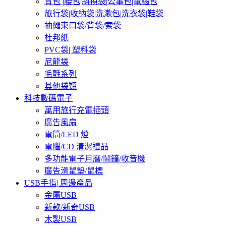
背包 |腰包|斜孭袋|公事包|電腦包
旅行袋|收納袋|洗漱包|洗衣袋|鞋袋
抽繩束口袋/背袋/索袋
杜邦紙
PVC袋| 塑料袋
尼龍袋
毛氈系列
其他袋類
科技數碼電子
萬用旅行充電插頭
廣告風扇
電筒/LED 燈
電腦/CD 清潔禮品
多功能電子月曆/鬧鐘/收音機
廣告滑鼠墊/鼠標
USB手指| 周邊產品
金屬USB
新款/新奇USB
木製USB