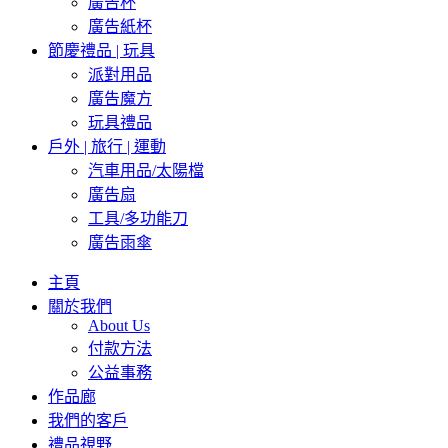
廣告杯
廣告紙杯
節慶禮品 | 玩具
派對用品
廣告魔方
玩具禮品
戶外 | 旅行 | 運動
汽車用品/太陽檔
廣告扇
工具/多功能刀
廣告雨傘
主頁
關於我們
About Us
付款方法
公益事務
作品廊
我們的客戶
禮品視野