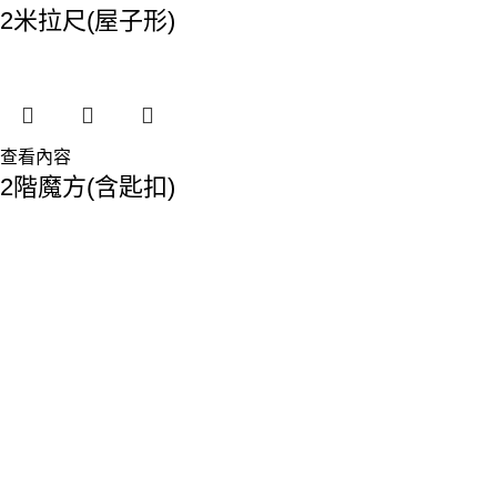
2米拉尺(屋子形)
查看內容
2階魔方(含匙扣)
香港總部：
地址:香港九龍觀塘敬業街61-63號利維大廈1樓116室
Phone: 23893629
Fax: 2389 4779
Email:sales@premiumyd.com
關於我們
關於我們