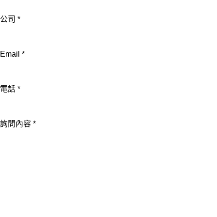
公司
*
電
Email
*
話
詢
電話
*
問
內
容
詢問內容
*
公
司