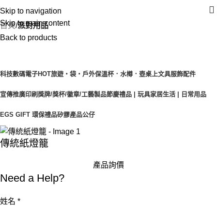
Skip to navigation
Skip to main content
首頁
派對用品
Back to products
產品目錄
科技數碼電子
HOT
旅遊‧袋‧戶外
保溫杯．水樽．壺
桌上文具
服飾配件
宣傳推廣印刷
獎牌/獎杯/徽章/工藝製品
節慶禮品 | 玩具
家居生活 | 日常用品
EGS GIFT 環保禮品
矽膠產品
公仔
傳統紙燈籠
產品詢價
Need a Help?
姓名
*