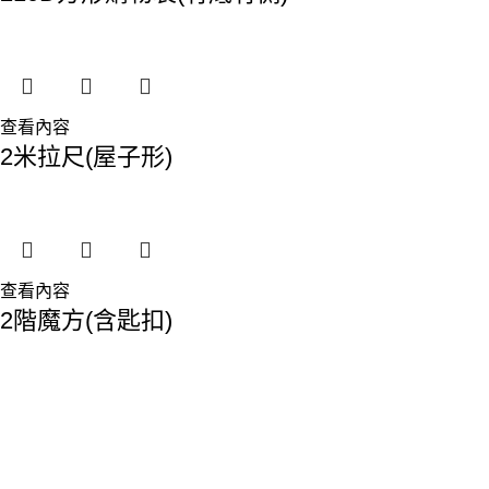
查看內容
2米拉尺(屋子形)
查看內容
2階魔方(含匙扣)
香港總部：
地址:香港九龍觀塘敬業街61-63號利維大廈1樓116室
Phone: 23893629
Fax: 2389 4779