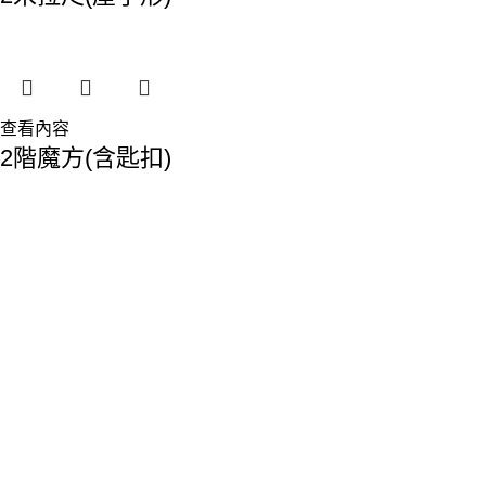
查看內容
2階魔方(含匙扣)
香港總部：
地址:香港九龍觀塘敬業街61-63號利維大廈1樓116室
Phone: 23893629
Fax: 2389 4779
Email:sales@premiumyd.com
關於我們
關於我們
聯絡我們