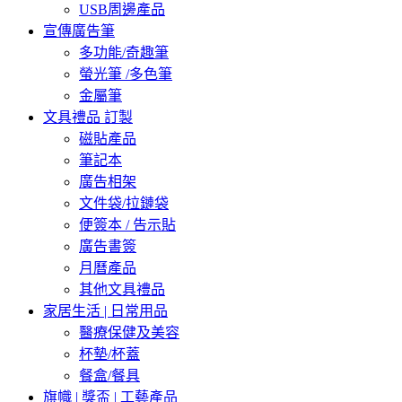
USB周邊產品
宣傳廣告筆
多功能/奇趣筆
螢光筆 /多色筆
金屬筆
文具禮品 訂製
磁貼產品
筆記本
廣告相架
文件袋/拉鏈袋
便簽本 / 告示貼
廣告書簽
月曆產品
其他文具禮品
家居生活 | 日常用品
醫療保健及美容
杯墊/杯蓋
餐盒/餐具
旗幟 | 獎盃 | 工藝產品