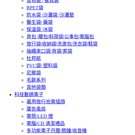
食物袋 | 餐具袋
RPET袋
防水袋 |沙灘袋 |沙灘墊
醫生袋| 藥袋
保溫袋 |冰袋
背包 |腰包|斜孭袋|公事包|電腦包
旅行袋|收納袋|洗漱包|洗衣袋|鞋袋
抽繩束口袋/背袋/索袋
杜邦紙
PVC袋| 塑料袋
尼龍袋
毛氈系列
其他袋類
科技數碼電子
萬用旅行充電插頭
廣告風扇
電筒/LED 燈
電腦/CD 清潔禮品
多功能電子月曆/鬧鐘/收音機