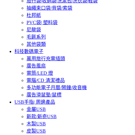
旅行袋|收納袋|洗漱包|洗衣袋|鞋袋
抽繩束口袋/背袋/索袋
杜邦紙
PVC袋| 塑料袋
尼龍袋
毛氈系列
其他袋類
科技數碼電子
萬用旅行充電插頭
廣告風扇
電筒/LED 燈
電腦/CD 清潔禮品
多功能電子月曆/鬧鐘/收音機
廣告滑鼠墊/鼠標
USB手指| 周邊產品
金屬USB
新款/新奇USB
木製USB
皮製USB