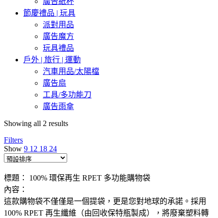
廣告紙杯
節慶禮品 | 玩具
派對用品
廣告魔方
玩具禮品
戶外 | 旅行 | 運動
汽車用品/太陽檔
廣告扇
工具/多功能刀
廣告雨傘
Showing all 2 results
Filters
Show
9
12
18
24
標題： 100% 環保再生 RPET 多功能購物袋
內容：
這款購物袋不僅僅是一個提袋，更是您對地球的承諾。採用
100% RPET 再生纖維（由回收保特瓶製成），將廢棄塑料轉