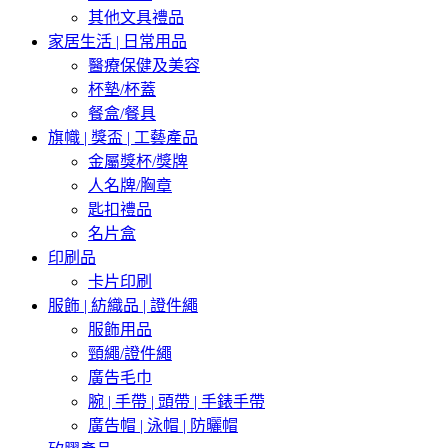
其他文具禮品
家居生活 | 日常用品
醫療保健及美容
杯墊/杯蓋
餐盒/餐具
旗幟 | 獎盃 | 工藝產品
金屬獎杯/獎牌
人名牌/胸章
匙扣禮品
名片盒
印刷品
卡片印刷
服飾 | 紡織品 | 證件繩
服飾用品
頸繩/證件繩
廣告毛巾
腕 | 手帶 | 頭帶 | 手錶手帶
廣告帽 | 泳帽 | 防曬帽