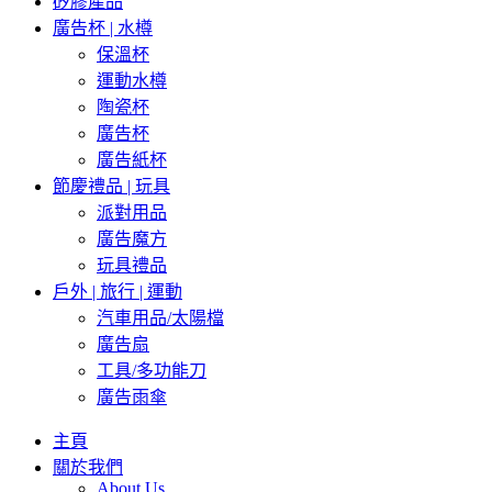
矽膠產品
廣告杯 | 水樽
保溫杯
運動水樽
陶瓷杯
廣告杯
廣告紙杯
節慶禮品 | 玩具
派對用品
廣告魔方
玩具禮品
戶外 | 旅行 | 運動
汽車用品/太陽檔
廣告扇
工具/多功能刀
廣告雨傘
主頁
關於我們
About Us