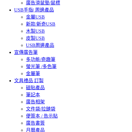
廣告滑鼠墊/鼠標
USB手指| 周邊產品
金屬USB
新款/新奇USB
木製USB
皮製USB
USB周邊產品
宣傳廣告筆
多功能/奇趣筆
螢光筆 /多色筆
金屬筆
文具禮品 訂製
磁貼產品
筆記本
廣告相架
文件袋/拉鏈袋
便簽本 / 告示貼
廣告書簽
月曆產品