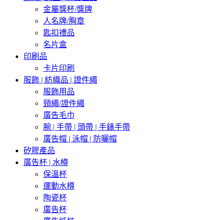
金屬獎杯/獎牌
人名牌/胸章
匙扣禮品
名片盒
印刷品
卡片印刷
服飾 | 紡織品 | 證件繩
服飾用品
頸繩/證件繩
廣告毛巾
腕 | 手帶 | 頭帶 | 手錶手帶
廣告帽 | 泳帽 | 防曬帽
矽膠產品
廣告杯 | 水樽
保溫杯
運動水樽
陶瓷杯
廣告杯