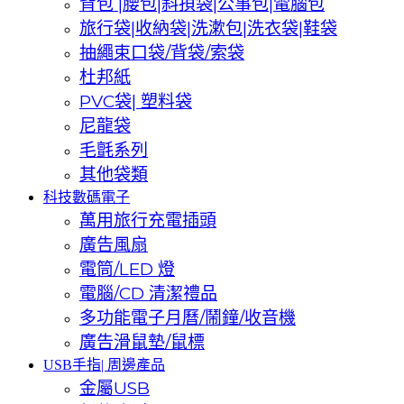
背包 |腰包|斜孭袋|公事包|電腦包
旅行袋|收納袋|洗漱包|洗衣袋|鞋袋
抽繩束口袋/背袋/索袋
杜邦紙
PVC袋| 塑料袋
尼龍袋
毛氈系列
其他袋類
科技數碼電子
萬用旅行充電插頭
廣告風扇
電筒/LED 燈
電腦/CD 清潔禮品
多功能電子月曆/鬧鐘/收音機
廣告滑鼠墊/鼠標
USB手指| 周邊產品
金屬USB