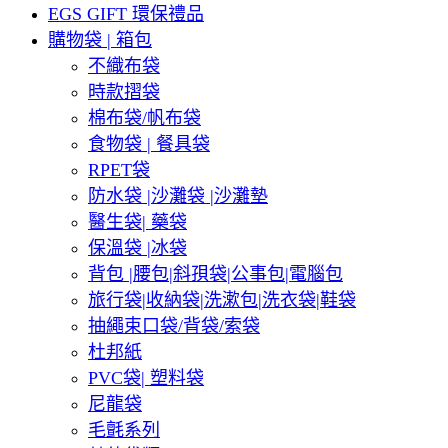
EGS GIFT 環保禮品
購物袋 | 箱包
不織布袋
時款摺袋
棉布袋/帆布袋
食物袋 | 餐具袋
RPET袋
防水袋 |沙灘袋 |沙灘墊
醫生袋| 藥袋
保溫袋 |冰袋
背包 |腰包|斜孭袋|公事包|電腦包
旅行袋|收納袋|洗漱包|洗衣袋|鞋袋
抽繩束口袋/背袋/索袋
杜邦紙
PVC袋| 塑料袋
尼龍袋
毛氈系列