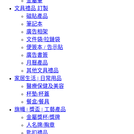
金屬筆
文具禮品 訂製
磁貼產品
筆記本
廣告相架
文件袋/拉鏈袋
便簽本 / 告示貼
廣告書簽
月曆產品
其他文具禮品
家居生活 | 日常用品
醫療保健及美容
杯墊/杯蓋
餐盒/餐具
旗幟 | 獎盃 | 工藝產品
金屬獎杯/獎牌
人名牌/胸章
匙扣禮品