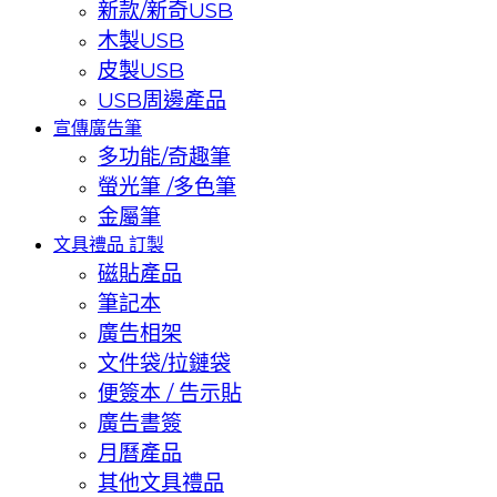
新款/新奇USB
木製USB
皮製USB
USB周邊產品
宣傳廣告筆
多功能/奇趣筆
螢光筆 /多色筆
金屬筆
文具禮品 訂製
磁貼產品
筆記本
廣告相架
文件袋/拉鏈袋
便簽本 / 告示貼
廣告書簽
月曆產品
其他文具禮品