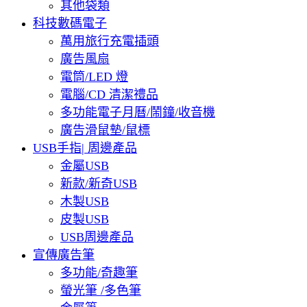
其他袋類
科技數碼電子
萬用旅行充電插頭
廣告風扇
電筒/LED 燈
電腦/CD 清潔禮品
多功能電子月曆/鬧鐘/收音機
廣告滑鼠墊/鼠標
USB手指| 周邊產品
金屬USB
新款/新奇USB
木製USB
皮製USB
USB周邊產品
宣傳廣告筆
多功能/奇趣筆
螢光筆 /多色筆