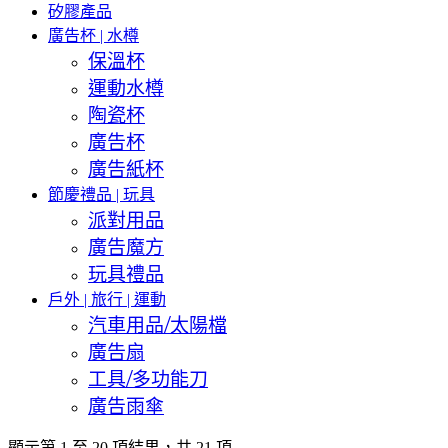
矽膠產品
廣告杯 | 水樽
保溫杯
運動水樽
陶瓷杯
廣告杯
廣告紙杯
節慶禮品 | 玩具
派對用品
廣告魔方
玩具禮品
戶外 | 旅行 | 運動
汽車用品/太陽檔
廣告扇
工具/多功能刀
廣告雨傘
顯示第 1 至 20 項結果，共 21 項