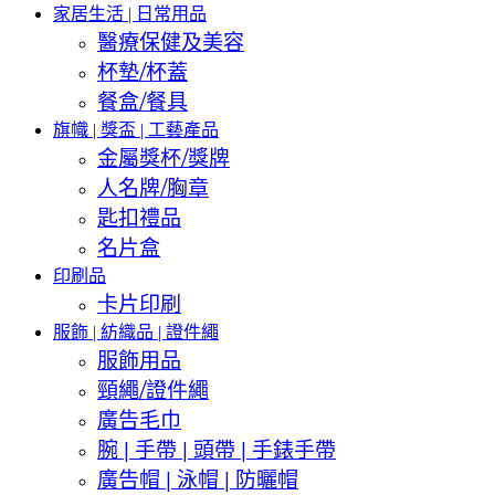
家居生活 | 日常用品
醫療保健及美容
杯墊/杯蓋
餐盒/餐具
旗幟 | 獎盃 | 工藝產品
金屬獎杯/獎牌
人名牌/胸章
匙扣禮品
名片盒
印刷品
卡片印刷
服飾 | 紡織品 | 證件繩
服飾用品
頸繩/證件繩
廣告毛巾
腕 | 手帶 | 頭帶 | 手錶手帶
廣告帽 | 泳帽 | 防曬帽