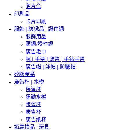
名片盒
印刷品
卡片印刷
服飾 | 紡織品 | 證件繩
服飾用品
頸繩/證件繩
廣告毛巾
腕 | 手帶 | 頭帶 | 手錶手帶
廣告帽 | 泳帽 | 防曬帽
矽膠產品
廣告杯 | 水樽
保溫杯
運動水樽
陶瓷杯
廣告杯
廣告紙杯
節慶禮品 | 玩具